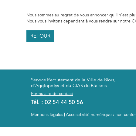
Nous sommes au regret de vous annoncer qu'il n'est plus 
Nous vous invitons cependant à vous rendre sur notre CV
RETOUR
Service Recrutement de la Ville de Blois,
d’Agglopolys et du CIAS du Blaisois
Formulaire de contact
Tél. :
02 54 44 50 56
Mentions légales
Accessibilité numérique : non conf
|