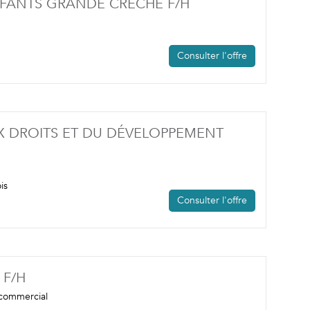
(NOUVELLE FENÊT
NFANTS GRANDE CRÈCHE F/H
Consulter l'offre
UX DROITS ET DU DÉVELOPPEMENT
is
Consulter l'offre
(NOUVELLE FENÊTRE)
 F/H
commercial