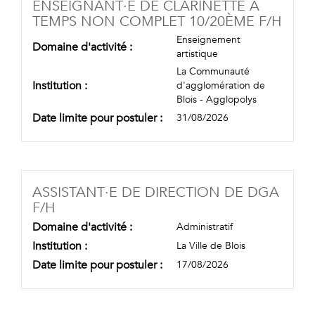
ENSEIGNANT·E DE CLARINETTE À
(NOU
TEMPS NON COMPLET 10/20ÈME F/H
Enseignement
Domaine d'activité :
artistique
La Communauté
Institution :
d'agglomération de
Blois - Agglopolys
Date limite pour postuler :
31/08/2026
ASSISTANT·E DE DIRECTION DE DGA
(NOUVELLE FENÊTRE)
F/H
Domaine d'activité :
Administratif
Institution :
La Ville de Blois
Date limite pour postuler :
17/08/2026