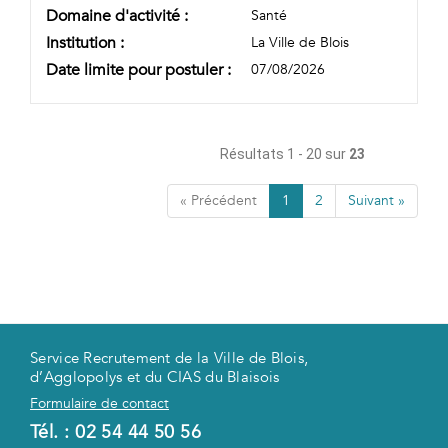
Domaine d'activité :
Santé
Institution :
La Ville de Blois
Date limite pour postuler :
07/08/2026
Résultats 1 - 20 sur
23
« Précédent
1
2
Suivant »
Service Recrutement de la Ville de Blois,
d’Agglopolys et du CIAS du Blaisois
Formulaire de contact
Tél. :
02 54 44 50 56